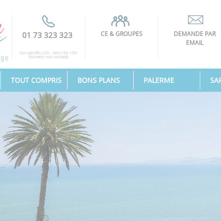
CE & GROUPES
DEMANDE PAR
01 73 323 323
EMAIL
lun-sam:8h-22h - dim:10h-19h
(Numéro non surtaxé)
TOUT COMPRIS
BONS PLANS
PALERME
SA