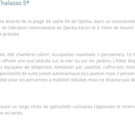
Thalasso 5*
re directe de la plage de sable fin de Djerba, dans un environne
de l'aéroport international de Djerba-Zarzis et à 10mn de Houmt S
e gratuite.
pte 280 chambres (42m², occupation maximale 3 personnes), 10 P
s offrent une vue latérale sur la mer ou sur les jardins. L'hôte
s équipées de téléphone, télévision par satellite, coffre-fort, mi
 possibilité de suite junior panoramique (occupation maxi 2 per
sible pour les personnes à mobilité réduites mais ne dispose pas 
sant un large choix de spécialités culinaires régionales et inter
s et variés.