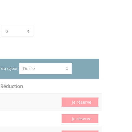
s
 du sejour
Réduction
Je réserve
Je réserve