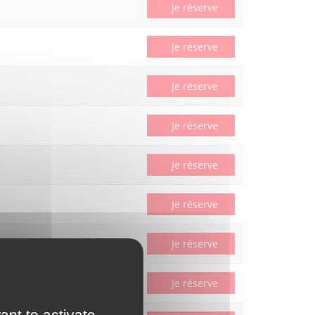
Je réserve
Je réserve
Je réserve
Je réserve
Je réserve
Je réserve
Je réserve
2228€
soit -10%
Je réserve
ant to activate