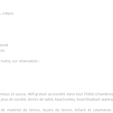
, crêpes
olonté
son.
uits), sur réservation :
emous et sauna. Wifi gratuit accessible dans tout l'hôtel (chambre
, jeux de société, tennis de table, beachvolley, beachfootball, water
de matériel de tennis, leçons de tennis, billard et catamaran