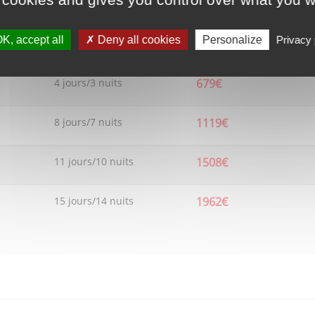
8 jours/7 nuits
1138€
K, accept all
Deny all cookies
Personalize
Privacy 
15 jours/14 nuits
1967€
4 jours/3 nuits
679€
8 jours/7 nuits
1119€
11 jours/10 nuits
1508€
15 jours/14 nuits
1962€