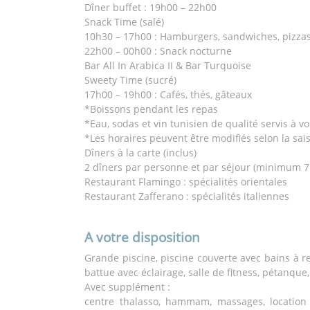
Dîner buffet : 19h00 – 22h00
Snack Time (salé)
10h30 – 17h00 : Hamburgers, sandwiches, pizzas
22h00 – 00h00 : Snack nocturne
Bar All In Arabica II & Bar Turquoise
Sweety Time (sucré)
17h00 – 19h00 : Cafés, thés, gâteaux
*Boissons pendant les repas
*Eau, sodas et vin tunisien de qualité servis à v
*Les horaires peuvent être modifiés selon la sai
Dîners à la carte (inclus)
2 dîners par personne et par séjour (minimum 7 n
Restaurant Flamingo : spécialités orientales
Restaurant Zafferano : spécialités italiennes
A votre disposition
Grande piscine, piscine couverte avec bains à r
battue avec éclairage, salle de fitness, pétanque
Avec supplément :
centre thalasso, hammam, massages, location 