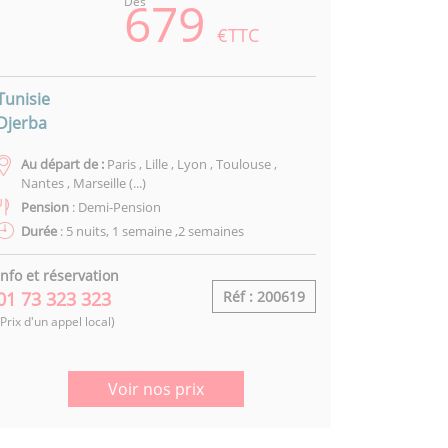
679
Dès
€TTC
Tunisie
Djerba
Au départ de :
Paris , Lille , Lyon , Toulouse ,
Nantes , Marseille (...)
Pension
: Demi-Pension
Durée
: 5 nuits, 1 semaine ,2 semaines
Info et réservation
01 73 323 323
Réf : 200619
(Prix d'un appel local)
Voir nos prix