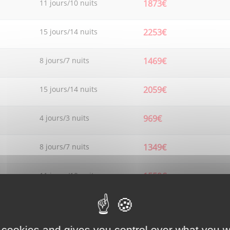
11 jours/10 nuits
1873€
15 jours/14 nuits
2253€
8 jours/7 nuits
1469€
15 jours/14 nuits
2059€
4 jours/3 nuits
969€
8 jours/7 nuits
1349€
11 jours/10 nuits
1559€
15 jours/14 nuits
2025€
 cookies and gives you control over what you w