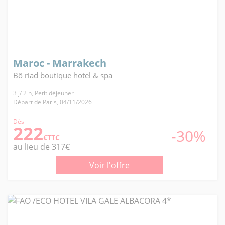
Maroc - Marrakech
Bô riad boutique hotel & spa
3 j/ 2 n, Petit déjeuner
Départ de Paris, 04/11/2026
Dès
222
-30%
€TTC
au lieu de
317€
Voir l'offre