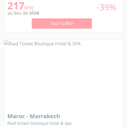
217
-39%
€TTC
au lieu de
355€
Voir l'offre
Maroc - Marrakech
Riad tzizwit boutique hotel & spa