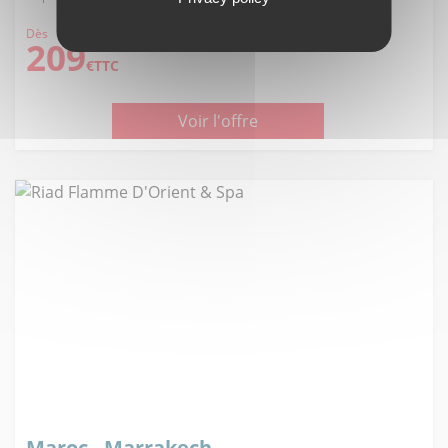
Dès
209
€TTC
Voir l'offre
Maroc - Marrakech