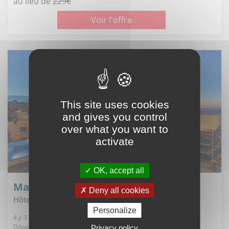
au lieu de
229€
Voir l'offre
This site uses cookies
and gives you control
over what you want to
activate
OK, accept all
Malte - Mellieha
Deny all cookies
Hôtel pergola ****
Personalize
4 j/ 3 n, Pension au Choix
Départ de Paris, 11/12/2026
Privacy policy