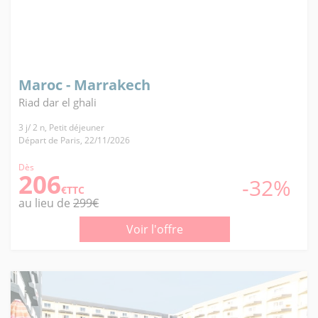
Maroc - Marrakech
Riad dar el ghali
3 j/ 2 n, Petit déjeuner
Départ de Paris, 22/11/2026
Dès
206
-32%
€TTC
au lieu de
299€
Voir l'offre