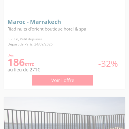
Maroc - Marrakech
Riad nuits d'orient boutique hotel & spa
3 j/ 2 n, Petit déjeuner
Départ de Paris, 24/09/2026
Dès
186
-32%
€TTC
au lieu de
271€
Voir l'offre