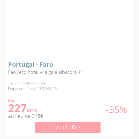
Portugal - Faro
Fao /eco hotel vila gale albacora 4*
3 j/ 2 n, Petit déjeuner
Départ de Paris, 13/10/2026
Dès
227
-35%
€TTC
au lieu de
348€
Voir l'offre