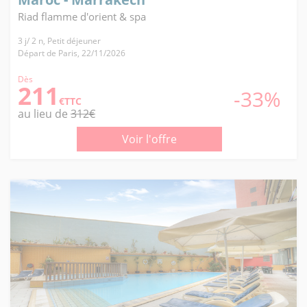
Riad flamme d'orient & spa
3 j/ 2 n, Petit déjeuner
Départ de Paris, 22/11/2026
Dès
211
-33%
€TTC
au lieu de
312€
Voir l'offre