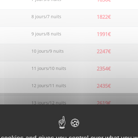
8 jours/7 nuits
1822€
9 jours/8 nuits
1991€
10 jours/9 nuits
2247€
11 jours/10 nuits
2354€
12 jours/11 nuits
2435€
13 jours/12 nuits
2619€
14 jours/13 nuits
2771€
15 jours/14 nuits
2934€
 cookies and gives you control over what you w