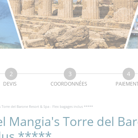
DEVIS
COORDONNÉES
PAIEMEN
s Torre del Barone Resort & Spa - Flex bagages inclus *****
el Mangia's Torre del Ba
clus *****