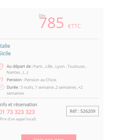
785
Dès
€TTC
Italie
Sicile
Au départ de :
Paris , Lille , Lyon , Toulouse ,
Nantes , (...)
Pension
: Pension au Choix
Durée
: 5 nuits, 1 semaine ,2 semaines ,+2
semaines
Info et réservation
01 73 323 323
Réf : 526209
(Prix d'un appel local)
Voir nos prix