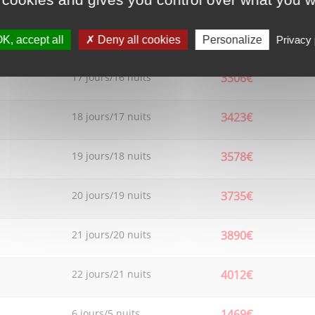
16 jours/15 nuits
3112€
K, accept all
Deny all cookies
Personalize
Privacy 
17 jours/16 nuits
3306€
18 jours/17 nuits
3423€
19 jours/18 nuits
3578€
20 jours/19 nuits
3735€
21 jours/20 nuits
3890€
22 jours/21 nuits
4012€
6 jours/5 nuits
1469€