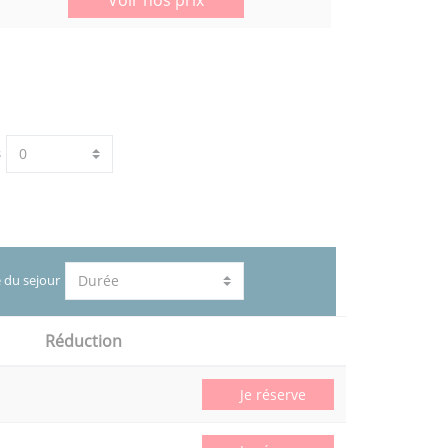
s
 du sejour
Réduction
Je réserve