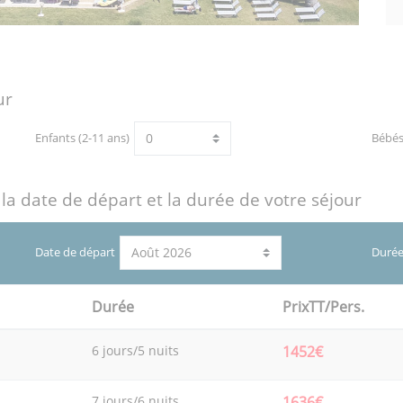
ur
Enfants (2-11 ans)
Bébé
 la date de départ et la durée de votre séjour
Date de départ
Durée
Durée
PrixTT/Pers.
6 jours/5 nuits
1452€
7 jours/6 nuits
1636€