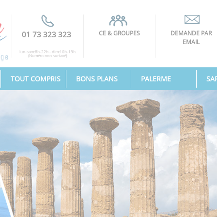
CE & GROUPES
DEMANDE PAR
01 73 323 323
EMAIL
lun-sam:8h-22h - dim:10h-19h
(Numéro non surtaxé)
TOUT COMPRIS
BONS PLANS
PALERME
SA